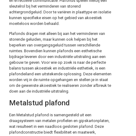
en effectieve communicatie. Plafonds spelen hierbij een
sleutelrol bij het verminderen van storend
achtergrondgeluid. Door te variëren in plaattype en isolatie
kunnen specifieke eisen op het gebied van akoestiek
moeiteloos worden behaald.
Plafonds dragen niet alleen bij aan het verminderen van
storende geluiden, maar kunnen ook helpen bij het
beperken van overgangsgeluid tussen verschillende
ruimtes. Bovendien kunnen plafonds een esthetische
bijdrage leveren door een industriële uitstraling aan een
gebouw te geven. Voor wie op zoek is naar de perfecte
balans tussen akoestiek en industriële esthetiek, is een
plafondeiland een uitstekende oplossing. Deze elementen
worden vrij in de ruimte opgehangen en stellen je in staat
om de gewenste akoestiek te realiseren zonder afbreuk te
doen aan de industriële uitstraling.
Metalstud plafond
Een Metalstud plafond is samengesteld uit een
draagsysteem van metalen profielen en gipskartonplaten,
wat resulteert in een naadloos gesloten plafond. Deze
plafondconstructie biedt flexibiliteit en maatwerk,